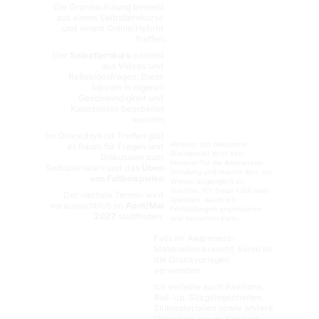
Die Grundschulung besteht 
aus einem Selbstlernkurse 
und einem Online/Hybrid 
Treffen.
Der 
Selbstlernkurs
 besteht 
aus Videos und 
Reflexionsfragen. Diese 
können in eigener 
Geschwindigkeit und 
Kapazitäten bearbeitet 
werden.
Im Online/Hybrid Treffen gibt 
Hinweis: Ich bekomme 
es Raum für Fragen und 
Standpunkt jetzt kein 
Diskussion zum 
Honorar für die Awareness-
Selbstlernkurs und das 
Üben 
Schulung und mache dies, um 
von Fallbeispielen
.
Wissen zugänglich zu 
machen. Ich freue mich über 
Der nächste Termin wird 
Spenden, damit ich 
voraussichtlich im 
April/Mai 
Fortbildungen organisieren 
2027
 stattfinden. 
und besuchen kann.
Falls ihr Awareness-
Materialien braucht, könnt ihr 
die Druckvorlagen 
verwenden. 
Ich verleihe auch Pavillons, 
Roll-Up, Sitzgelegenheiten, 
Skillmaterialien sowie andere 
Utensilien, die im Konzept 