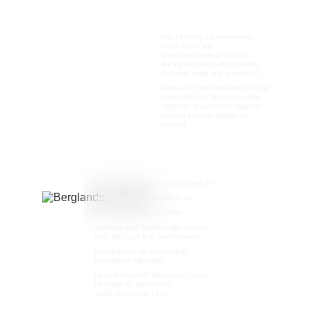
Der Fachtag zu Awareness 
muss leider aus 
krankheitsbedingten und 
darauffolgenden Kapazitären 
Gründen abgesagt werden! :(
Danke für das Interesse und die 
Anmeldungen. Wir versuchen 
vielleicht in nächsten Jahr ein 
solches Format wieder zu 
planen! 
In Zusammenarbeit mit jetztzeit e.V.
welcome@haus-michaelis.de 
www.kollektiv-jetztzeit.de
Verträge und Rechnungen werden 
über jetztzeit e.V. geschlossen.
Redaktionell Verantwortlich: 
Konstantin Michaelis
Haus Michaelis® übernimmt keine 
Haftung für die Inhalte 
weiterführender Links. 