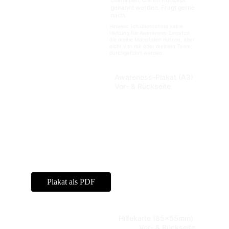
genannt werden. Fragt gerne 
nach.
Hinweis: Ich übernehme keine 
Haftung für Awareness-Einsätze, 
die meine Materialien nutzen, aber 
nicht von mir oder meinem Team 
durchgeführt werden.
Awareness-Plakat (A3) 
Vor- & Rückseite
Plakat als PDF
Hilfekarte (85x55mm) 
Vor- & Rückseite