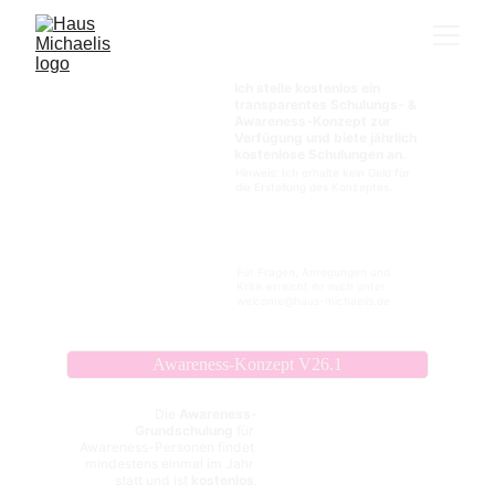
Ich stelle kostenlos ein 
transparentes Schulungs- & 
Awareness-Konzept zur 
Verfügung und biete jährlich 
kostenlose Schulungen an.
Hinweis: Ich erhalte kein Geld für 
die Erstellung des Konzeptes. 
Für Fragen, Anregungen und 
Kritik erreicht ihr mich unter 
welcome@haus-michaelis.de
Awareness-Konzept V26.1
Die 
Awareness-
Grundschulung
 für 
Awareness-Personen findet 
mindestens einmal im Jahr 
statt und ist 
kostenlos
.